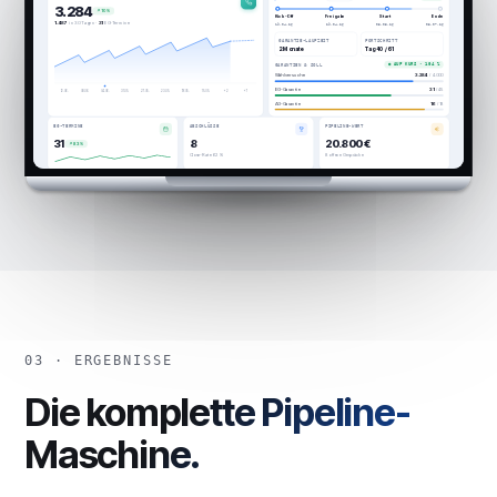
3.284
↗ 10 %
Kick-Off
Freigabe
Start
Ende
1.487
in 30 Tagen ·
31
EG-Termine
19.04.26
29.04.26
03.05.26
03.07.26
GARANTIE-LAUFZEIT
FORTSCHRITT
2 Monate
Tag 40 / 61
● AUF KURS · 104 %
GARANTIEN & SOLL
Wählversuche
3.284
/ 4.000
EG-Garantie
31
/ 45
12.06.
08.06.
04.06.
31.05.
27.05.
23.05.
19.05.
15.05.
+2
+7
AG-Garantie
16
/ 18
EG-TERMINE
ABSCHLÜSSE
PIPELINE-WERT
31
8
20.800 €
↗ 83 %
Close-Rate 62 %
8 offene Gespräche
58.465 €
Forecast über die Kampagne
Konfigurieren
SCHÄTZUNG
UMSATZ
WÄHLVERSUCHE
EG-TERMINE
STRATEGIEGESPRÄCHE
ABSCHLÜSSE
→ 0,9 %
→ 51,6 %
→ 30,0 %
4.000
38
19
6
Schätzung: ab ≥ 30 WV / 3 EG / 2 AG mit deinen Quoten, sonst Erfahrungswerten (1 % / 25 % / 30 %). Echte Zahlen können abweichen - Du verantwortest sie mit.
Strategiegespräche
Kampagnen-Funnel
0.9% CONV.
Wählversuche
3.284
Erreicht
1.314
40 %
Verteilung erscheint nach den ersten
Entscheider
591
45 %
Strategiegesprächen.
EG-Termine
31
5 %
03 · ERGEBNISSE
Die komplette Pipeline-
Maschine.