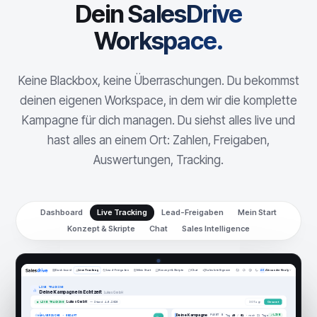
Dein SalesDrive
Workspace.
Keine Blackbox, keine Überraschungen. Du bekommst
deinen eigenen Workspace, in dem wir die komplette
Kampagne für dich managen. Du siehst alles live und
hast alles an einem Ort: Zahlen, Freigaben,
Auswertungen, Tracking.
Dashboard
Live Tracking
Lead-Freigaben
Mein Start
Konzept & Skripte
Chat
Sales Intelligence
Dashboard
Live Tracking
Lead-Freigaben
Mein Start
Konzept & Skripte
Chat
Sales Intelligence
Alexander Kiraly
AK
LIVE TRACKING
Deine Kampagne in Echtzeit
Lukas GmbH
Lukas GmbH
30 Tage
Gesamt
● LIVE TRACKING
〜 Stand 4.6.2026
Deine Kampagne
PAKET B
LIVE
Tag
40
/
61
· noch 21 Tage
WÄHLVERSUCHE · GESAMT