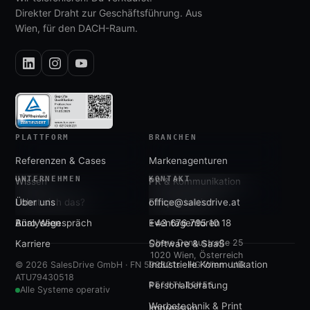
Direkter Draht zur Geschäftsführung. Aus
Wien, für den DACH-Raum.
PLATTFORM
BRANCHEN
Referenzen & Cases
Markenagenturen
UNTERNEHMEN
KONTAKT
Wissen
PR & Kommunikation
Lohnt sich das?
Über uns
Filmproduktion
office@salesdrive.at
Analysegespräch
Büro Wien
Eventagenturen
+43 676 795 10 18
Obere Donaustraße 25
Karriere
Software & SaaS
1020 Wien, Österreich
Industrielle Kommunikation
© 2026 SalesDrive GmbH · FN 599821s · HG Wien · UID
ATU79430518
Personalberatung
RECHTLICHES
Alle Systeme operativ
Werbetechnik & Print
Impressum