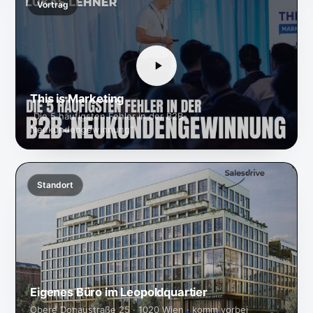
Vortrag
This is Marketing
„Die 5 häufigsten Fehler in der B2B-
Neukundengewinnung"
Standort
Eigenes Büro im Leopoldquartier
Obere Donaustraße 25 · 1020 Wien · komm vorbei