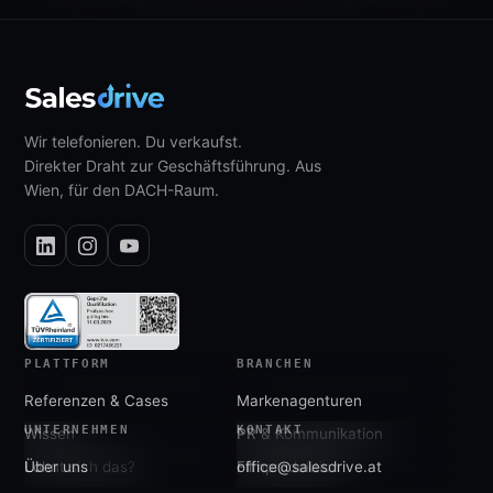
Wir telefonieren. Du verkaufst.
Direkter Draht zur Geschäftsführung. Aus
Wien, für den DACH-Raum.
PLATTFORM
BRANCHEN
Referenzen & Cases
Markenagenturen
UNTERNEHMEN
KONTAKT
Wissen
PR & Kommunikation
Lohnt sich das?
Über uns
Filmproduktion
office@salesdrive.at