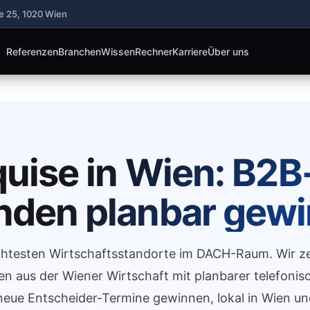
e 25, 1020 Wien
Referenzen
Branchen
Wissen
Rechner
Karriere
Über uns
quise in Wien: B2B
den planbar gew
dichtesten Wirtschaftsstandorte im DACH-Raum. Wir z
 aus der Wiener Wirtschaft mit planbarer telefonis
neue Entscheider-Termine gewinnen, lokal in Wien un