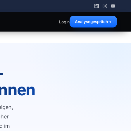
Login
Analysegespräch
-
innen
eigen,
cher
d im