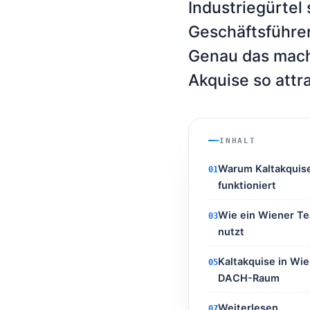
Industriegürtel
Geschäftsführer
Genau das macht
Akquise so attr
INHALT
Warum Kaltakquise
01
funktioniert
Wie ein Wiener Te
03
nutzt
Kaltakquise in Wi
05
DACH-Raum
Weiterlesen
07