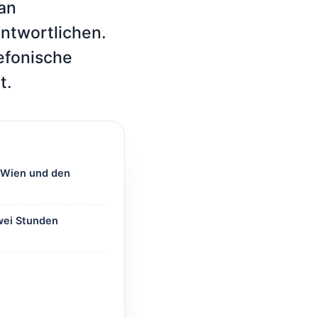
 an
ntwortlichen.
efonische
t.
r Wien und den
zwei Stunden