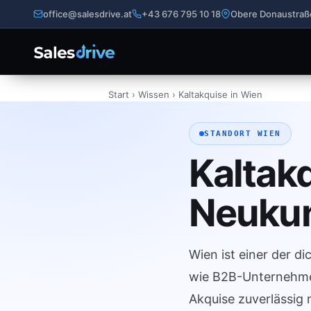
office@salesdrive.at
+43 676 795 10 18
Obere Donaustraß
Start
›
Wissen
› Kaltakquise in Wien
STANDORT WIEN
Kaltak
Neukun
Wien ist einer der 
wie B2B-Unternehmen
Akquise zuverlässig 